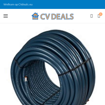
Welkom op CVdeals.eu
0