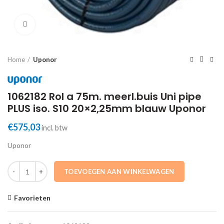
Click to enlarge
Home
Uponor
1062182 Rol a 75m. meerl.buis Uni pipe
PLUS iso. S10 20×2,25mm blauw Uponor
€
575,03
incl. btw
Uponor
1062182 Rol a 75m. meerl.buis Uni pipe PLUS iso. S10 20x2,25mm bla
TOEVOEGEN AAN WINKELWAGEN
Favorieten