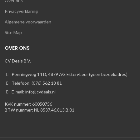
Over ons
Privacyverklaring
Algemene voorwaarden
Site Map
OVER ONS
CV Deals B.V.
Penningweg 14 D, 4879 AG Etten-Leur (geen bezoekadres)
Telefoon: (076) 562 18 81
E-mail: info@cvdeals.nl
KvK nummer: 60050756
BTW nummer: NL 8537.46.813.B.01