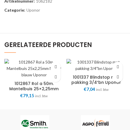
Artikelnummer:
1062182
Categorie:
Uponor
GERELATEERDE PRODUCTEN
1001337 Blindstop met
pakking 3/4″bn Uponor
1012867 Rol a 50m.
Mantelbuis 25×2,25mm
€
7,04
incl. btw
NW29 blauw Uponor
€
79,15
incl. btw