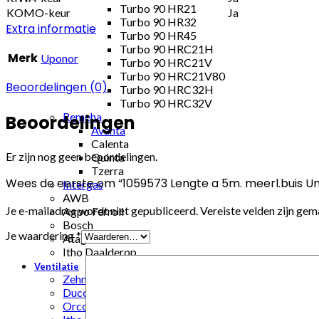
Turbo 90 HR21
KOMO-keur
Ja
Turbo 90 HR32
Extra informatie
Turbo 90 HR45
Turbo 90 HRC21H
Merk
Uponor
Turbo 90 HRC21V
Turbo 90 HRC21V80
Beoordelingen (0)
Turbo 90 HRC32H
Turbo 90 HRC32V
Remeha
Beoordelingen
Avanta
Calenta
Er zijn nog geen beoordelingen.
Quinta
Tzerra
Wees de eerste om “1059573 Lengte a 5m. meerl.buis U
Intergas
AWB
Je e-mailadres wordt niet gepubliceerd.
Vereiste velden zijn ge
Agpo Ferroli
Bosch
Je waardering
*
Atag
Itho Daalderop
Ventilatie
Zehnder
Duco
Orcon