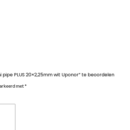
ni pipe PLUS 20×2,25mm wit Uponor” te beoordelen
markeerd met
*