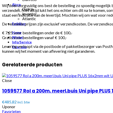
Airco
Wij doen zorgvuldig ons best de bestelling zo spoedig mogelijk 
Daikin
verzenden. Niet altijd lukt het ons echter om dit na te komen, so
Inventor
staat een indicatie van de levertijd. Mochten wij om wat voor red
Atlantic
De vermelde prijzen zijn exclusief verzendkosten. De verzendko
Fatbikes
€ 7,25 voor bestellingen onder de € 100,-
Home
Gratis voor bestellingen vanaf € 100,-
Winkel
Info/Service
Levering verloopt via de postbode of pakketbezorger van PostNL
Over ons
kunnen wij het moment van aflevering niet garanderen.
Gerelateerde producten
Close
1059577 Rol a 200m. meerl.buis Uni pipe PLU
€
485,82
incl. btw
Uponor
Favorieten