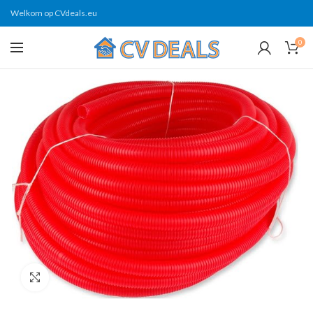
Welkom op CVdeals.eu
0
Click to enlarge