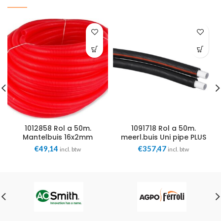
1012858 Rol a 50m.
1091718 Rol a 50m.
Mantelbuis 16x2mm
meerl.buis Uni pipe PLUS
NW20 rood Uponor
Twin 16x2mm mantel
€
49,14
€
357,47
incl. btw
incl. btw
zwart Uponor