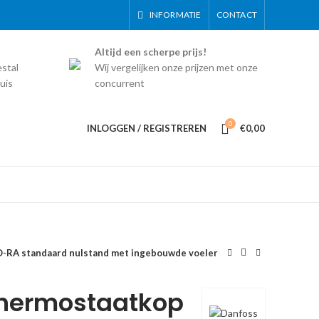
INFORMATIE
CONTACT
Altijd een scherpe prijs!
estal
Wij vergelijken onze prijzen met onze
uis
concurrent
0
INLOGGEN / REGISTREREN
€
0,00
RA standaard nulstand met ingebouwde voeler
hermostaatkop