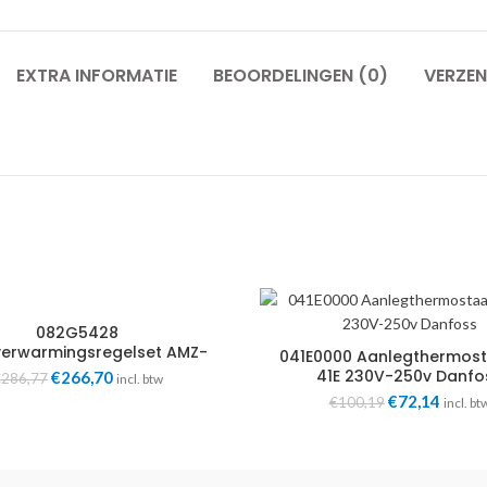
EXTRA INFORMATIE
BEOORDELINGEN (0)
VERZEN
082G5428
verwarmingsregelset AMZ-
041E0000 Aanlegthermost
2-S DN20 3/4″ Danfoss
41E 230V-250v Danfo
Oorspronkelijke
€
266,70
Huidige
€
286,77
incl. btw
prijs
prijs
Oorspronkeli
€
72,14
Huidi
€
100,19
incl. bt
was:
is:
prijs
prijs
€286,77.
€266,70.
was:
is:
€100,19.
€72,1