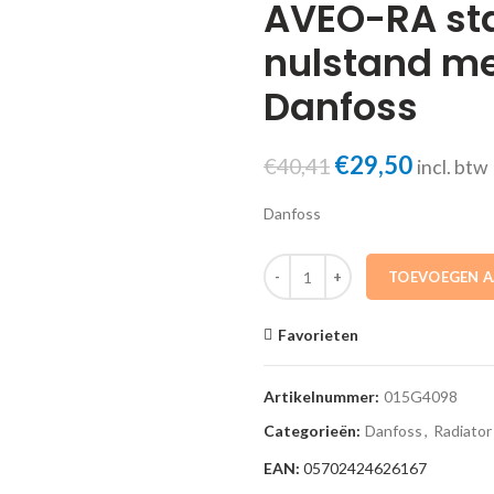
AVEO-RA st
nulstand me
Danfoss
Oorspronkelij
€
29,50
Huidig
€
40,41
incl. btw
prijs
prijs
Danfoss
was:
is:
€40,41.
€29,50
015G4098 Thermostaatkop AVEO-
TOEVOEGEN 
Favorieten
Artikelnummer:
015G4098
Categorieën:
Danfoss
,
Radiato
EAN:
05702424626167