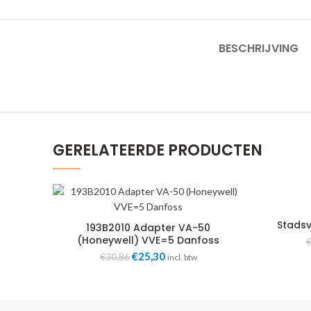
BESCHRIJVING
GERELATEERDE PRODUCTEN
Stads
193B2010 Adapter VA-50
11
(Honeywell) VVE=5 Danfoss
Oorspronkelijke
€
25,30
Huidige
€
30,86
incl. btw
prijs
prijs
was:
is:
€30,86.
€25,30.