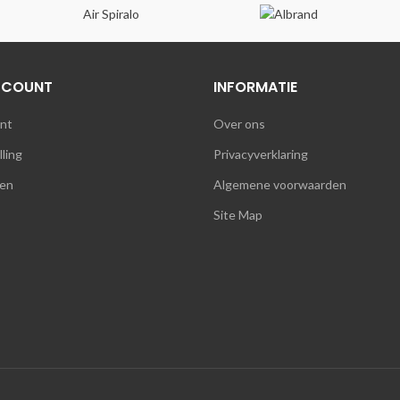
Air Spiralo
CCOUNT
INFORMATIE
unt
Over ons
lling
Privacyverklaring
en
Algemene voorwaarden
Site Map