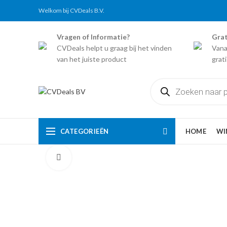
Welkom bij CVDeals B.V.
Vragen of Informatie?
Grat
CVDeals helpt u graag bij het vinden
Vana
van het juiste product
grat
Producten
zoeken
CATEGORIEËN
HOME
WI
Click to enlarge