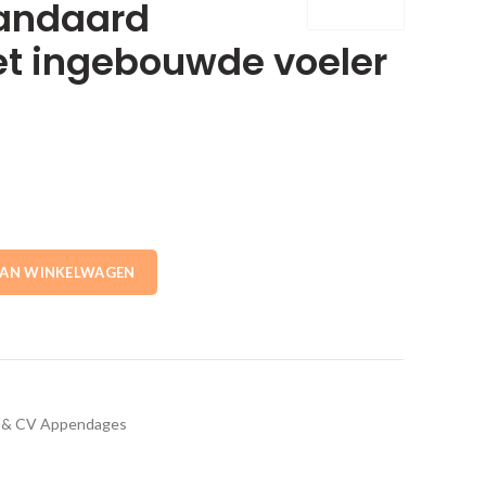
andaard
t ingebouwde voeler
ke
e
.
RA standaard nulstand met ingebouwde voeler Danfoss aantal
AAN WINKELWAGEN
r & CV Appendages