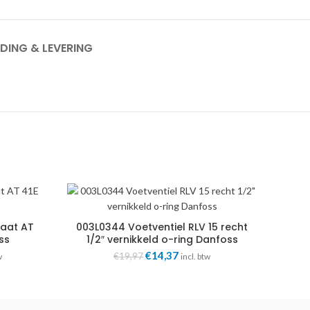
DING & LEVERING
aat AT
003L0344 Voetventiel RLV 15 recht
ss
1/2″ vernikkeld o-ring Danfoss
jke
ge
Oorspronkelijke
€
14,37
Huidige
€
19,97
w
incl. btw
prijs
prijs
was:
is:
4.
€19,97.
€14,37.