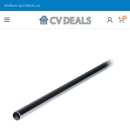
Welkom op CVdeals.eu
0