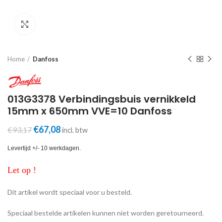
Click to enlarge
Home
Danfoss
013G3378 Verbindingsbuis vernikkeld
15mm x 650mm VVE=10 Danfoss
Oorspronkelijke
Huidige
€
67,08
€
93,17
incl. btw
prijs
prijs
was:
is:
Levertijd +/- 10 werkdagen.
€93,17.
€67,08.
Let op !
Dit artikel wordt speciaal voor u besteld.
Speciaal bestelde artikelen kunnen niet worden geretourneerd.