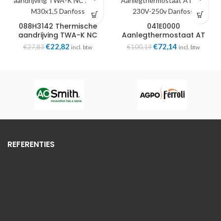
088H3142 Thermische
041E0000
aandrijving TWA-K NC
Aanlegthermostaat AT
230V M30x1,5 Danfoss
41E 230V-250v Danfoss
Oorspronkelijke
Huidige
Oorspronkelijke
Huidige
€
22,82
€
72,14
€
27,83
€
100,19
incl. btw
incl. btw
prijs
prijs
prijs
prijs
was:
is:
was:
is:
€27,83.
€22,82.
€100,19.
€72,14.
REFERENTIES