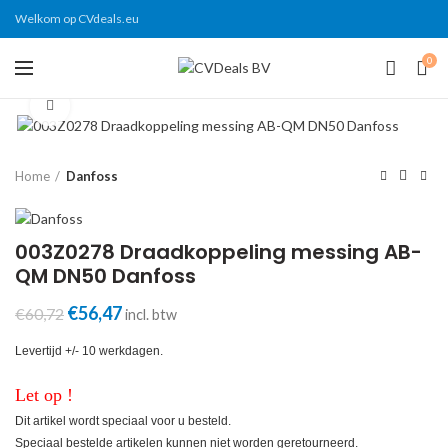
Welkom op CVdeals.eu
0
Click to enlarge
Home
Danfoss
003Z0278 Draadkoppeling messing AB-
QM DN50 Danfoss
Oorspronkelijke
Huidige
€
56,47
€
60,72
incl. btw
prijs
prijs
was:
is:
Levertijd +/- 10 werkdagen.
€60,72.
€56,47.
Let op !
Dit artikel wordt speciaal voor u besteld.
Speciaal bestelde artikelen kunnen niet worden geretourneerd.