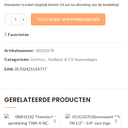
Annuleren is enkel mogelijk binnen 24 uur na afronding van de bestelling!
003Z0278 Draadkoppeling messing AB-QM DN50 Danfoss aantal
TOEVOEGEN AAN WINKELWAGEN
Favorieten
Artikelnummer:
003Z0278
Categorieën:
Danfoss
,
Radiator & CV Appendages
EAN:
05702421554777
GERELATEERDE PRODUCTEN