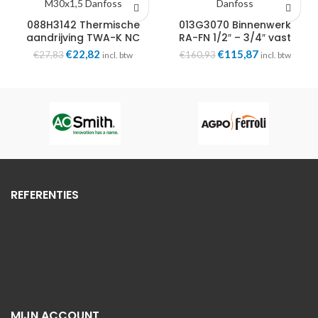
088H3142 Thermische
013G3070 Binnenwerk
aandrijving TWA-K NC
RA-FN 1/2″ – 3/4″ vast
230V M30x1,5 Danfoss
ingesteld Danfoss
Oorspronkelijke
Huidige
Oorspronkelijke
Huidige
€
22,82
€
115,87
€
27,83
€
160,93
incl. btw
incl. btw
prijs
prijs
prijs
prijs
was:
is:
was:
is:
€27,83.
€22,82.
€160,93.
€115,87.
REFERENTIES
MIJN ACCOUNT