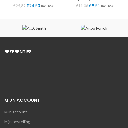
0020047053
Oorspronkelijke
Huidige
Oorspronkelijke
Huidige
€
24,53
€
9,51
€
25,82
€
11,06
incl. btw
incl. btw
prijs
prijs
prijs
prijs
was:
is:
was:
is:
€25,82.
€24,53.
€11,06.
€9,51.
REFERENTIES
MIJN ACCOUNT
Mijn account
Mijn bestelling