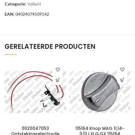
Categorie:
Vaillant
EAN:
04024074509142
GERELATEERDE PRODUCTEN
0020047053
115164 Knop MAG 11,14-
Ontstekingselectrode
0/0 I,XI,G,GX 115164