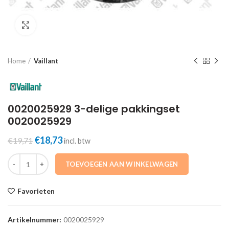
Click to enlarge
Home
Vaillant
0020025929 3-delige pakkingset
0020025929
Oorspronkelijke
Huidige
€
18,73
€
19,71
incl. btw
prijs
prijs
0020025929 3-delige pakkingset 0020025929 aantal
was:
is:
TOEVOEGEN AAN WINKELWAGEN
€19,71.
€18,73.
Favorieten
Artikelnummer:
0020025929