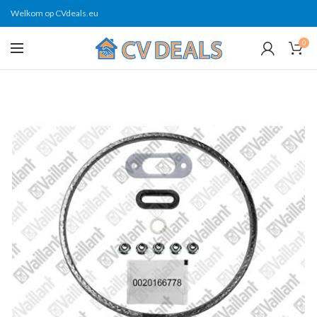
Welkom op CVdeals.eu
0