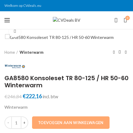
Welkom op CVdeals.eu
0
Click to enlarge
Home
Winterwarm
GA8580 Konsoleset TR 80-125 / HR 50-60
Winterwarm
Oorspronkelijke
Huidige
€
222,16
€
246,84
incl. btw
prijs
prijs
Winterwarm
was:
is:
€246,84.
€222,16.
GA8580 Konsoleset TR 80-125 / HR 50-60 Winterwarm aantal
TOEVOEGEN AAN WINKELWAGEN