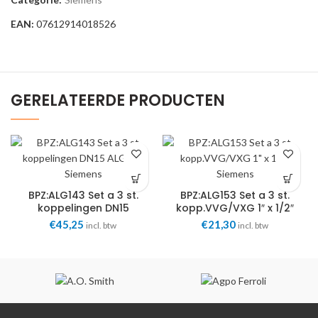
EAN:
07612914018526
GERELATEERDE PRODUCTEN
BPZ:ALG143 Set a 3 st.
BPZ:ALG153 Set a 3 st.
koppelingen DN15
kopp.VVG/VXG 1″ x 1/2″
ALG143 Siemens
Siemens
€
45,25
€
21,30
incl. btw
incl. btw