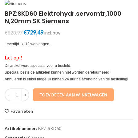
BPZ:SKD60 Elektrohydr.servomtr,1000
N,20mm SK Siemens
Oorspronkelijke
Huidige
€
729,49
€
828,97
incl. btw
prijs
prijs
was:
is:
Levertijd +/- 12 werkdagen.
€828,97.
€729,49.
Let op !
Dit artikel wordt speciaal voor u besteld.
Speciaal bestelde artikelen kunnen niet worden geretourneerd.
Annuleren is enkel mogelijk binnen 24 uur na afronding van de bestelling!
BPZ:SKD60 Elektrohydr.servomtr,1000 N,20mm SK Siemens aantal
TOEVOEGEN AAN WINKELWAGEN
Favorieten
Artikelnummer:
BPZ:SKD60
Categorie:
Siemens