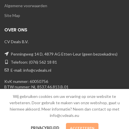
Algemene voorwaarden
Site Map
OVER ONS
CV Deals B.V.
Penningweg 14 D, 4879 AG Etten-Leur (geen bezoekadres)
Telefoon: (076) 562 18 81
E-mail: info@cvdeals.nl
KvK nummer: 60050756
BTW nummer: NL 8537.46.813.B.01
Wij gebruiken cookies om uw ervaring op onze website te
verbeteren. Door gebruik te maken van onze webshop, gaat u
hiermee akkoord. Meer informatie? Neem dan contact op met
info@cvdeals.eu
Cvdeals B.V.
© 2013-heden. Alle rechten voorbehouden
PRIVACYBELEID
ACCEPTEREN